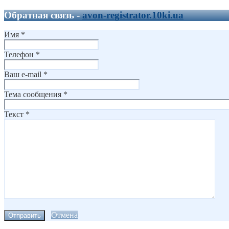
Обратная связь -
avon-registrator.10ki.ua
Имя
*
Телефон
*
Ваш e-mail
*
Тема сообщения
*
Текст
*
Отмена
Отправить