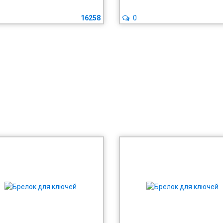
16258
0