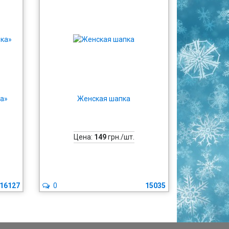
а»
Женская шапка
Цена:
149
грн./шт.
16127
0
15035