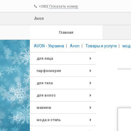
+380(
Показать номер
Avon
Главная
AVON - Украина
Avon
Товары и услуги
мода
для лица
+
парфюмерия
+
для тела
+
для волос
+
макияж
+
мода и стиль
+