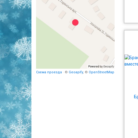
Схема проезда
· ©
Geoapify
, ©
OpenStreetMap
Б