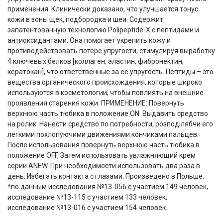
применения. Клинически доказано, что улучшается тонус
кожи в зоны щек, подбородка и шеи. Содержит
запатентованную технологию Polipeptide-Х с пептидами и
антиоксидантами. Она помогает укрепить кожу и
противодействовать потере упругости, стимулируя выработку
4 ключевых белков [коллаген, эластин, фибронектин,
кератокан], что ответственные за ее упругость. Пептиды – это
вещества органического происхождения, которые широко
используются в косметологии, чтобы повлиять на внешние
проявления старения кожи. ПРИМЕНЕНИЕ: Повернуть
верхнюю часть тюбика в положение ON. Выдавить средство
на ролик. Нанести средство по потребности, розподілябчи его
легкими похлопуючими движениями кончиками пальцев.
После использования повернуть верхнюю часть тюбика в
положение OFF, Затем использовать увлажняющий крем
серии ANEW. При необходимости использовать два раза в
день. Избегать контакта с глазами. Произведено в Польше.
*по данным исследования №13-056 с участием 149 человек,
исследование №13-115 с участием 133 человек,
исследование №13-016 с участием 154 человек.