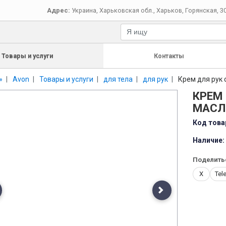
Адрес:
Украина
,
Харьковская обл.
,
Харьков
,
Горянская, 3
Товары и услуги
Контакты
»
Avon
Товары и услуги
для тела
для рук
Крем для рук
КРЕМ
МАСЛ
Код това
Наличие:
Поделить
X
Tel
evious
Next