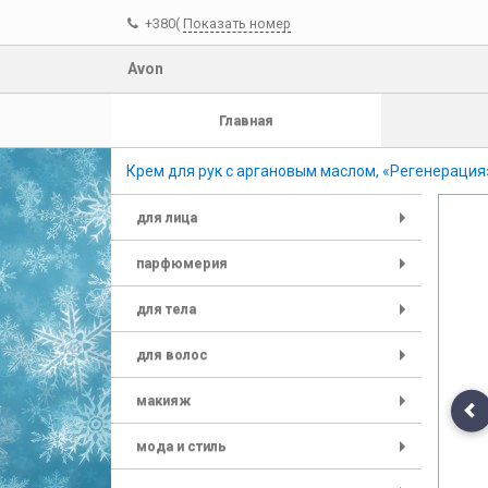
+380(
Показать номер
Avon
Главная
Крем для рук с аргановым маслом, «Регенерация
для лица
+
парфюмерия
+
для тела
+
для волос
+
макияж
+
Pr
мода и стиль
+