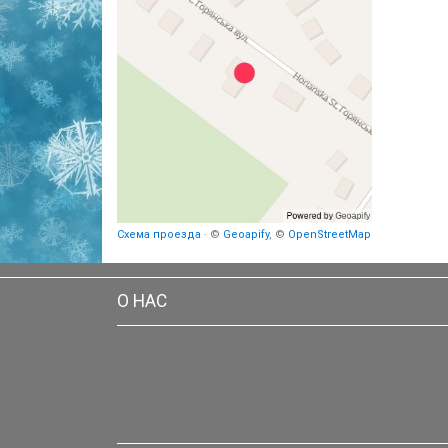
Схема проезда
· ©
Geoapify
, ©
OpenStreetMap
О НАС