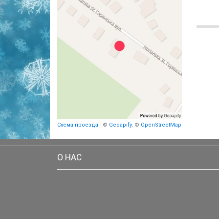
Схема проезда
· ©
Geoapify
, ©
OpenStreetMap
О НАС