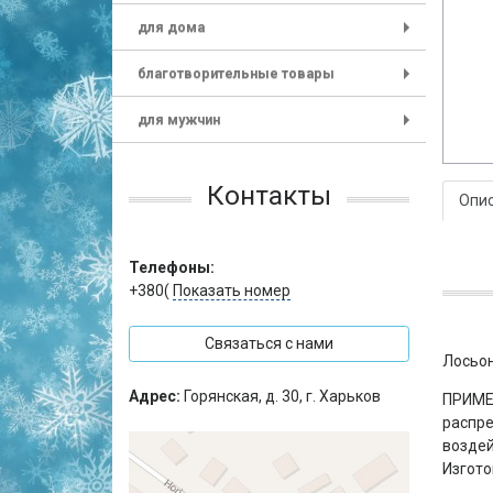
для дома
+
благотворительные товары
+
для мужчин
+
Контакты
Опи
Телефоны:
+380(
Показать номер
Связаться с нами
Лосьон
Адрес:
Горянская, д. 30, г. Харьков
ПРИМЕ
распре
воздей
Изгото