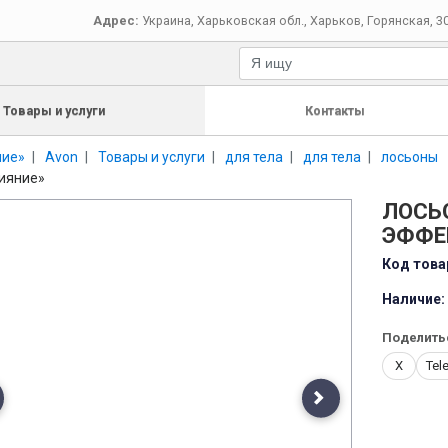
Адрес:
Украина
,
Харьковская обл.
,
Харьков
,
Горянская, 3
Товары и услуги
Контакты
ние»
Avon
Товары и услуги
для тела
для тела
лосьоны
Сияние»
ЛОСЬ
ЭФФЕ
Код това
Наличие:
Поделить
X
Tel
evious
Next