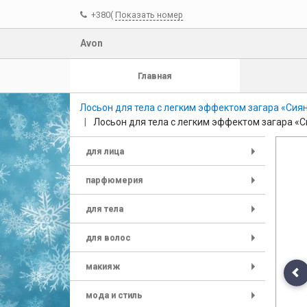
+380(
Показать номер
Avon
Главная
Лосьон для тела с легким эффектом загара «Сия
Лосьон для тела с легким эффектом загара «
для лица
+
парфюмерия
+
для тела
+
для волос
+
макияж
+
Pr
мода и стиль
+