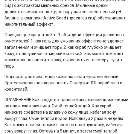
сид) с экстрактом мыльных орехов. Мыльные орехи
деликатно очищают кожу, не нарушая ее естественный рН-
баланс, а комплекс Active Seed (проектов сид) обеспечивает
накопительный эффект*.
Очищающее средство 3-в-1 объединил функции различных
очистителей:1. как гель для умывания эффективно удаляет
загрязнения и очищает поры;2. как скраб глубоко очищает
кожу, отшелушивая отмершие клетки;3. как маска помогает
максимально очистить кожу, выровнять ее текстуру, сузить
поры.
Подходит для всех типов кожи, включая чувствительный.
Протестирован на алерненність. Содержит 0% парабенов и
красителей.
ПРИМЕНЕНИЕ:Как средство: нанеси массажными движениями
на влажную кожу лица. Смой теплой водой. Как скраб:
нанесите средство на влажную кожу лица, избегая зону
вокруг глаз. Смой теплой водой. Используй 2 раза в неделю.
Как маску: нанеси тонким слоем на влажную кожу, избегая
зону вокруг глаз. Оставь на 5 минут, а затем смой теплой