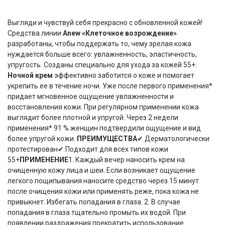
Выгляди и чувствуй себя прекрасно с обновленной кожей!
Средства линии
Anew «Клеточное возрождение»
разработаны, чтобы поддержать то, чему зрелая кожа
нуждается больше всего: увлажненность, эластичность,
упругость. Созданы специально для ухода за кожей 55+.
Ночной крем
эффективно заботится о коже и помогает
укрепить ее в течение ночи. Уже после первого применения*
придает мгновенное ощущение увлажненности и
восстановления кожи. При регулярном применении кожа
выглядит более плотной и упругой. Через 2 недели
применения* 91 % женщин подтвердили ощущение и вид
более упругой кожи.
ПРЕИМУЩЕСТВА
✔ Дерматологически
протестирован✔ Подходит для всех типов кожи
55+
ПРИМЕНЕНИЕ
1. Каждый вечер наносить крем на
очищенную кожу лица и шеи. Если возникает ощущение
легкого пощипывания наносите средство через 15 минут
после очищения кожи или применять реже, пока кожа не
привыкнет. Избегать попадания в глаза. 2. В случае
попадания в глаза тщательно промыть их водой. При
появлении раздражения прекратить использование