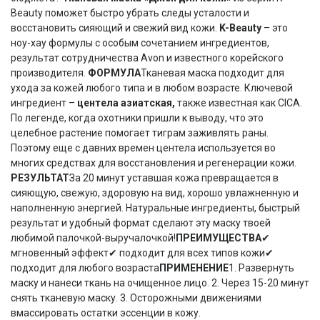
Beauty поможет быстро убрать следы усталости и
восстановить сияющий и свежий вид кожи.
K-Beauty
– это
ноу-хау формулы с особым сочетанием ингредиентов,
результат сотрудничества Avon и известного корейского
производителя.
ФОРМУЛА
Тканевая маска подходит для
ухода за кожей любого типа и в любом возрасте. Ключевой
ингредиент –
центела азиатская,
также известная как CICA.
По легенде, когда охотники пришли к выводу, что это
целебное растение помогает тиграм заживлять раны.
Поэтому еще с давних времен центела используется во
многих средствах для восстановления и регенерации кожи.
РЕЗУЛЬТАТ
За 20 минут уставшая кожа превращается в
сияющую, свежую, здоровую на вид, хорошо увлажненную и
наполненную энергией. Натуральные ингредиенты, быстрый
результат и удобный формат сделают эту маску твоей
любимой палочкой-выручалочкой!
ПРЕИМУЩЕСТВА
✔
мгновенный эффект✔ подходит для всех типов кожи✔
подходит для любого возраста
ПРИМЕНЕНИЕ
1. Развернуть
маску и нанеси ткань на очищенное лицо. 2. Через 15-20 минут
снять тканевую маску. 3. Осторожными движениями
вмассировать остатки эссенции в кожу.