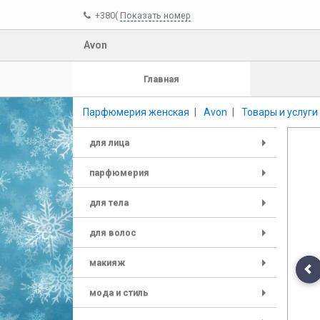
+380(
Показать номер
Avon
Главная
Парфюмерия женская
Avon
Товары и услуги
для лица
+
парфюмерия
+
для тела
+
для волос
+
макияж
+
Pr
мода и стиль
+