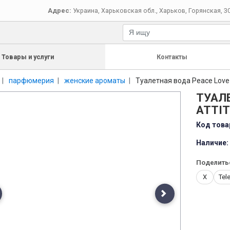
Адрес:
Украина
,
Харьковская обл.
,
Харьков
,
Горянская, 3
Товары и услуги
Контакты
парфюмерия
женские ароматы
Туалетная вода Peace Love 
ТУАЛЕ
ATTIT
Код това
Наличие:
Поделить
X
Tel
evious
Next