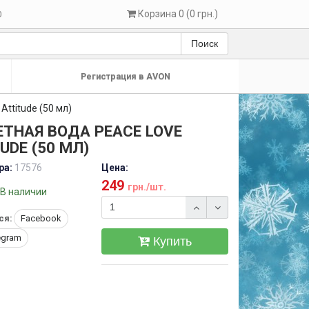
Корзина 0 (0 грн.)
0
Поиск
Регистрация в AVON
Attitude (50 мл)
ТНАЯ ВОДА PEACE LOVE
UDE (50 МЛ)
ра:
17576
Цена:
249
грн./шт.
В наличии
ся:
Facebook
egram
Купить