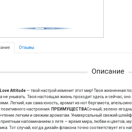
сание
Отзывы
Описание
Love Attitude
— твой настрой изменит этот мир! Твоя жизненная по
а не унывать. Твоя настоящая жизнь проходит здесь и сейчас, он
ями. Легкий, как сама юность, аромат из нот бергамота, апельсин
 позитивного настроения.
ПРЕИМУЩЕСТВА
Сочный, зелено-ягодны
чтение легким и свежим ароматам. Универсальный свежий шлейф 
 приятным напоминанием о лете — время мира, любви и цветов, му
ика. Тот случай, когда дизайн флакона точно соответствует его н