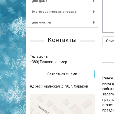
для дома
+
благотворительные товары
+
для мужчин
+
Контакты
Опи
Телефоны:
+380(
Показать номер
Связаться с нами
Peace 
никогд
Адрес:
Горянская, д. 30, г. Харьков
событи
Твоего
предпо
станет
праздн