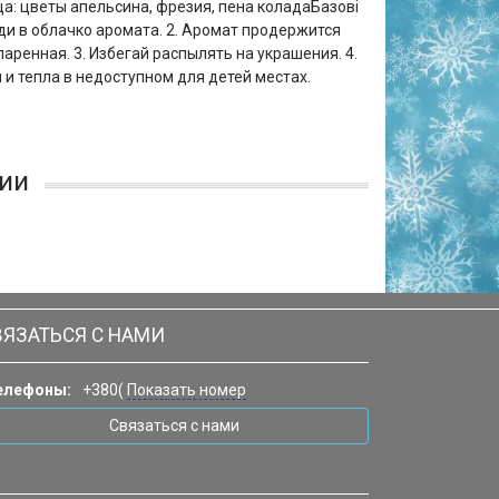
а: цветы апельсина, фрезия, пена коладаБазові
ди в облачко аромата. 2. Аромат продержится
паренная. 3. Избегай распылять на украшения. 4.
 тепла в недоступном для детей местах.
ии
ВЯЗАТЬСЯ С НАМИ
елефоны:
+380(
Показать номер
Связаться с нами