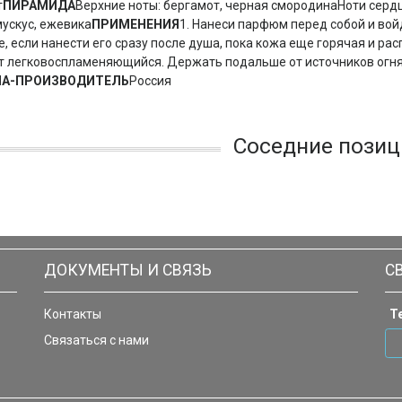
т
ПИРАМИДА
Верхние ноты: бергамот, черная смородинаНоти сердц
мускус, ежевика
ПРИМЕНЕНИЯ
1. Нанеси парфюм перед собой и вой
, если нанести его сразу после душа, пока кожа еще горячая и рас
 легковоспламеняющийся. Держать подальше от источников огня и
НА-ПРОИЗВОДИТЕЛЬ
Россия
Соседние позиц
ДОКУМЕНТЫ И СВЯЗЬ
С
Контакты
Т
Связаться с нами