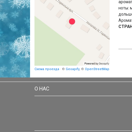
арома
ноты: 
дольше
Аромат
СТРА
Схема проезда
· ©
Geoapify
, ©
OpenStreetMap
О НАС