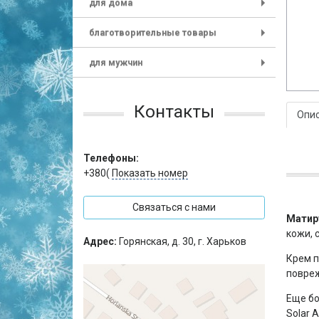
для дома
+
благотворительные товары
+
для мужчин
+
Контакты
Опи
Телефоны:
+380(
Показать номер
Связаться с нами
Матир
кожи, 
Адрес:
Горянская, д. 30, г. Харьков
Крем п
повреж
Еще бо
Solar 