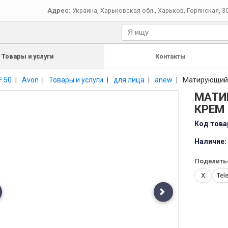
Адрес:
Украина
,
Харьковская обл.
,
Харьков
,
Горянская, 3
Товары и услуги
Контакты
 50
Avon
Товары и услуги
для лица
anew
Матирующий 
МАТИ
КРЕМ 
Код това
Наличие:
Поделить
X
Tel
evious
Next