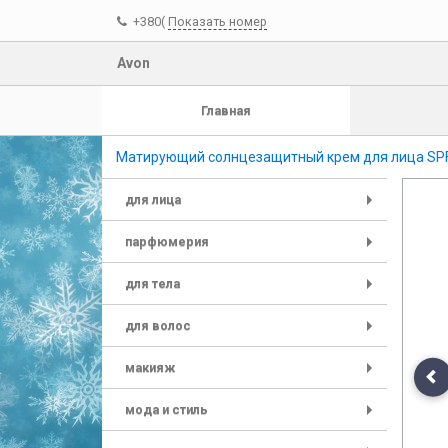
+380(
Показать номер
Avon
Главная
Матирующий солнцезащитный крем для лица SPF
для лица
+
парфюмерия
+
для тела
+
для волос
+
макияж
+
Pr
мода и стиль
+