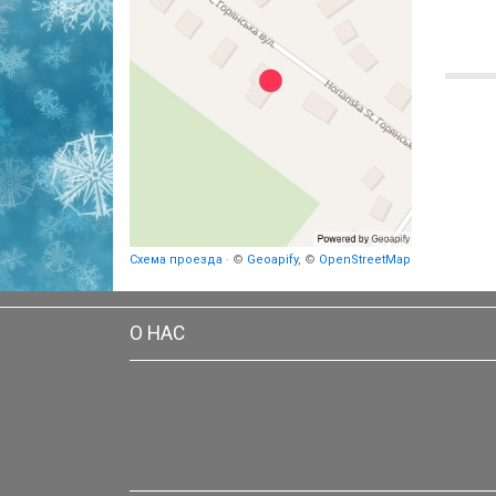
Схема проезда
· ©
Geoapify
, ©
OpenStreetMap
О НАС