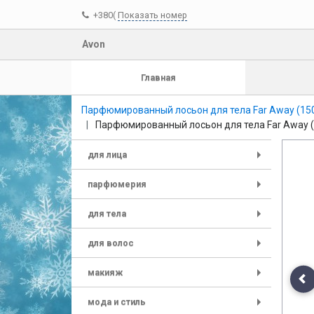
+380(
Показать номер
Avon
Главная
Парфюмированный лосьон для тела Far Away (15
Парфюмированный лосьон для тела Far Away (
для лица
+
парфюмерия
+
для тела
+
для волос
+
макияж
+
Pr
мода и стиль
+