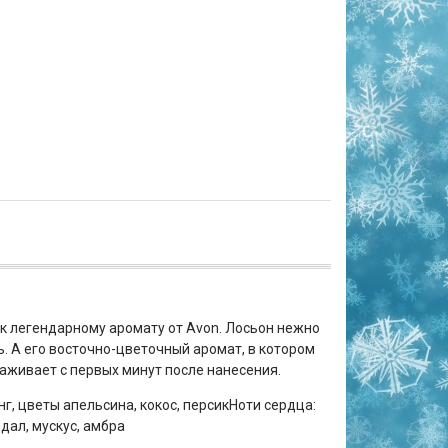
к легендарному аромату от Avon. Лосьон нежно
ь. А его восточно-цветочный аромат, в котором
аживает с первых минут после нанесения.
нг, цветы апельсина, кокос, персикНоти сердца:
ндал, мускус, амбра