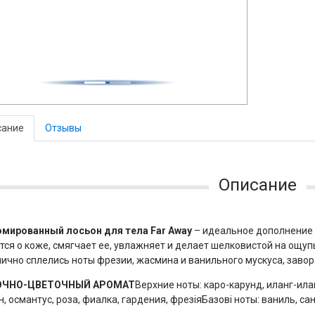
сание
Отзывы
Описание
мированный лосьон для тела
Far
Away
– идеальное дополнение 
тся о коже, смягчает ее, увлажняет и делает шелковистой на ощуп
ично сплелись ноты фрезии, жасмина и ванильного мускуса, завор
ОЧНО-ЦВЕТОЧНЫЙ АРОМАТ
Верхние ноты: каро-карунд, иланг-ила
, османтус, роза, фиалка, гардения, фрезіяБазові ноты: ваниль, са