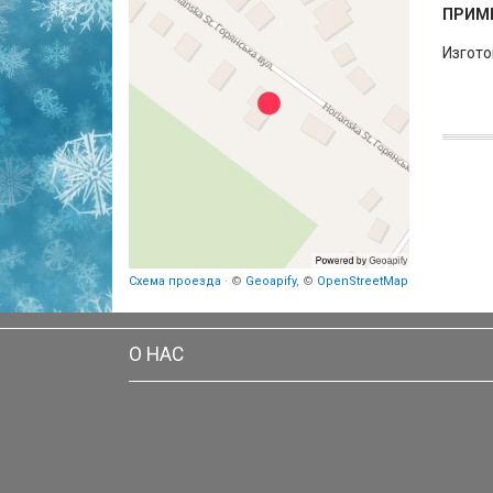
ПРИМ
Изгото
Схема проезда
· ©
Geoapify
, ©
OpenStreetMap
О НАС