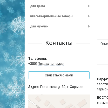
для дома
+
благотворительные товары
+
для мужчин
+
Контакты
Опи
Телефоны:
+380(
Показать номер
Связаться с нами
Парфю
заботи
Адрес:
Горянская, д. 30, г. Харьков
гармон
ВОСТ
жасмин