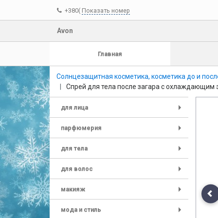
+380(
Показать номер
Avon
Главная
Солнцезащитная косметика, косметика до и посл
Спрей для тела после загара с охлаждающим
для лица
+
парфюмерия
+
для тела
+
для волос
+
макияж
+
Pr
мода и стиль
+