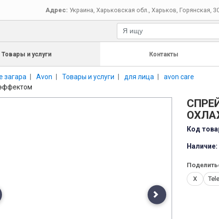
Адрес:
Украина
,
Харьковская обл.
,
Харьков
,
Горянская, 3
Товары и услуги
Контакты
е загара
Avon
Товары и услуги
для лица
avon care
 эффектом
СПРЕЙ
ОХЛА
Код това
Наличие:
Поделить
X
Tel
evious
Next