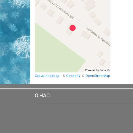
Схема проезда
· ©
Geoapify
, ©
OpenStreetMap
О НАС