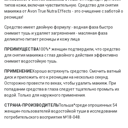
типов кожи, включая чувствительную. Средство для снятия
макияжа от Avon True Nutra Effects - это очищение с заботой о
ресницах!
Средство имеет двойную формулу:- водная фаза быстро
снимает тушь и удаляет загрязнения - масляная фаза
деликатно питает ресницы и кожу лица
ПРЕИМУЩЕСТВА
100%* женщин подтвердили, что средство
для снятия макияжа с глаз двойного действия эффективно
снимает водостойкую тушь.
ПРИМЕНЕНИЕ
Хорошо встряхнуть средство. Смочить ватный
диск и приложить его к ресницам на несколько секунд.
Осторожно провести по веках, чтобы удалить макияж. При
попадании средства в глаза следует тщательно промыть их
водой. Только для наружного применения.
СТРАНА-ПРОИЗВОДИТЕЛЬ
Польша*среди опрошенных 54
женщин-пользователей водостойкой туши в исследовании
потребительского восприятия №18-048.