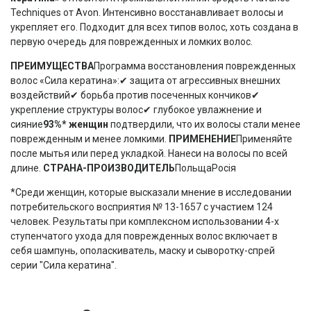
Techniques от Avon. Интенсивно восстанавливает волосы и
укрепляет его. Подходит для всех типов волос, хоть создана в
первую очередь для поврежденных и ломких волос.
ПРЕИМУЩЕСТВА
Программа восстановления поврежденных
волос «Сила кератина»:✔ защита от агрессивных внешних
воздействий✔ борьба против посеченных кончиков✔
укрепление структуры волос✔ глубокое увлажнение и
сияние
93%* женщин
подтвердили, что их волосы стали менее
поврежденным и менее ломкими.
ПРИМЕНЕНИЕ
Применяйте
после мытья или перед укладкой. Нанеси на волосы по всей
длине.
СТРАНА-ПРОИЗВОДИТЕЛЬ
ПольщаРосія
*Среди женщин, которые высказали мнение в исследовании
потребительского восприятия № 13-1657 с участием 124
человек. Результаты при комплексном использовании 4-х
ступенчатого ухода для поврежденных волос включает в
себя шампунь, ополаскиватель, маску и сыворотку-спрей
серии "Сила кератина".