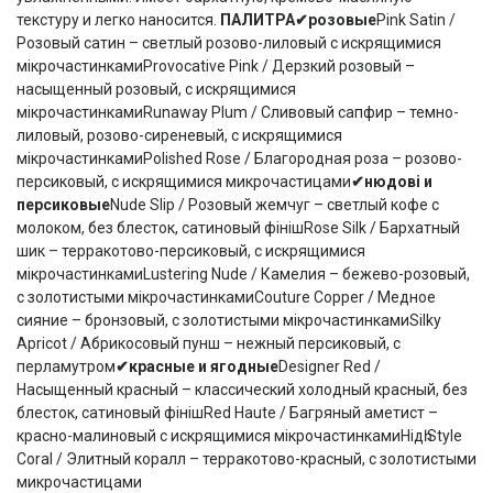
текстуру и легко наносится.
ПАЛИТРА
✔
розовые
Pink Satin /
Розовый сатин – светлый розово-лиловый с искрящимися
мікрочастинкамиProvocative Pink / Дерзкий розовый –
насыщенный розовый, с искрящимися
мікрочастинкамиRunaway Plum / Сливовый сапфир – темно-
лиловый, розово-сиреневый, с искрящимися
мікрочастинкамиPolished Rose / Благородная роза – розово-
персиковый, с искрящимися микрочастицами
✔
нюдові и
персиковые
Nude Slip / Розовый жемчуг – светлый кофе с
молоком, без блесток, сатиновый фінішRose Silk / Бархатный
шик – терракотово-персиковый, с искрящимися
мікрочастинкамиLustering Nude / Камелия – бежево-розовый,
с золотистыми мікрочастинкамиCouture Copper / Медное
сияние – бронзовый, с золотистыми мікрочастинкамиSilky
Apricot / Абрикосовый пунш – нежный персиковый, с
перламутром
✔
красные
и ягодные
Designer Red /
Насыщенный красный – классический холодный красный, без
блесток, сатиновый фінішRed Haute / Багряный аметист –
красно-малиновый с искрящимися мікрочастинкамиНідһ Style
Coral / Элитный коралл – терракотово-красный, с золотистыми
микрочастицами