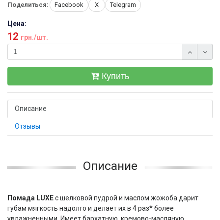
Поделиться:
Facebook
X
Telegram
Цена:
12
грн./шт.
Купить
Описание
Отзывы
Описание
Помада
LUXE
с шелковой пудрой и маслом жожоба дарит
губам мягкость надолго и делает их в 4 раз* более
увлажненными. Имеет бархатную, кремово-масляную