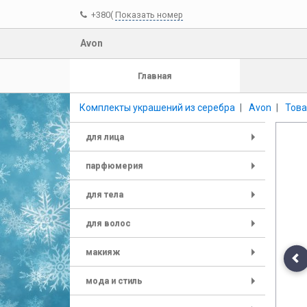
+380(
Показать номер
Avon
Главная
Комплекты украшений из серебра
Avon
Това
для лица
+
парфюмерия
+
для тела
+
для волос
+
макияж
+
Pr
мода и стиль
+