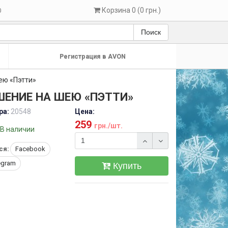
Корзина 0 (0 грн.)
0
Поиск
Регистрация в AVON
ею «Пэтти»
ШЕНИЕ НА ШЕЮ «ПЭТТИ»
ра:
20548
Цена:
259
грн./шт.
В наличии
ся:
Facebook
egram
Купить