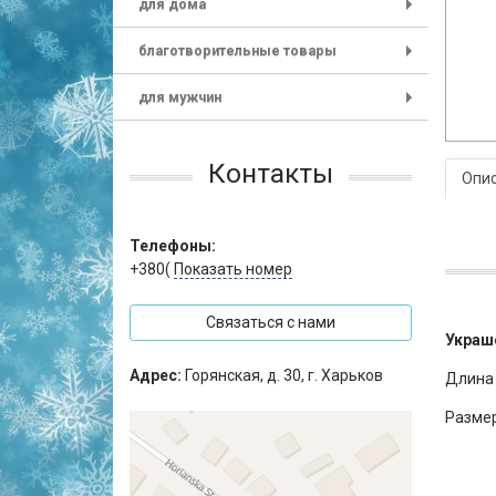
для дома
+
благотворительные товары
+
для мужчин
+
Контакты
Опи
Телефоны:
+380(
Показать номер
Связаться с нами
Украш
Адрес:
Горянская, д. 30, г. Харьков
Длина 
Размер