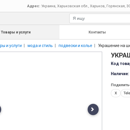
Адрес:
Украина
,
Харьковская обл.
,
Харьков
,
Горянская, 3
Товары и услуги
Контакты
ры и услуги
мода и стиль
подвески и колье
Украшение на ш
УКРА
Код това
Наличие:
Поделить
X
Tel
evious
Next