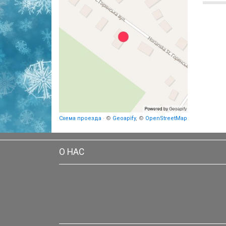
Схема проезда
· ©
Geoapify
, ©
OpenStreetMap
О НАС