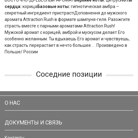
ВОСТОЧНО-ДРЕВЕСНЫЙ АРОМАТ
Верхние ноты:
цитрус
Ноты
сердца:
корица
Базовые ноты:
гипнотическая амбра –
секретный ингредиент пристрастіДоповнення до мужского
аромата Attraction Rush в формате шампуня-геля. Разожгите
страсть вместе с парными ароматами Attraction Rush!
Мужской аромат с корицей, амброй и мускусом делает Его
особенно желанным. Ты вдыхаешь Его аромат и чувствуешь,
как страсть перерастает в нечто большее. . . Произведено в
Польше/ России
Соседние позиции
О НАС
ДОКУМЕНТЫ И СВЯЗЬ
Контакты